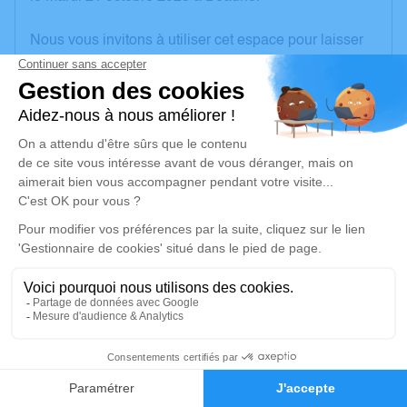
Nous vous invitons à utiliser cet espace pour laisser
vos condoléances, partager des photos souvenirs,
une anecdote ou exprimer vos pensées à travers des
poèmes ou des textes. Cet endroit est un lieu
d'expression dédié à honorer la mémoire de Chantal
PETITEAU.
Un service de plantation d’arbre hommage est
disponible ici
.
Je rends hommage
Cérémonie civile
jeudi 23 octobre 2025 à 12h00
1
Information indisponible
Faire-part
Hommages